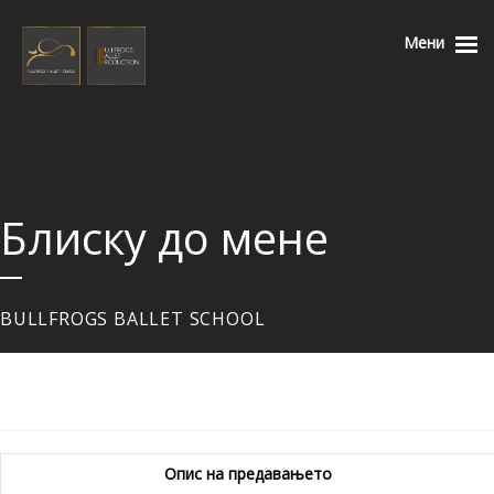
Мени
АКТУЕЛНО
ББ Продукција
❭
ББ Училиште
❭
Блиску до мене
Програма 2025
❭
ББ Продавница
❭
ББ Одговорност
❭
BULLFROGS BALLET SCHOOL
Поддршка
❭
EN
Опис на предавањето