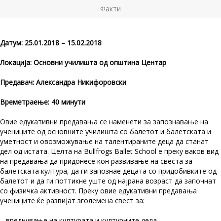
Факти
Датум: 25.01.2018 – 15.02.2018
Локација: Основни училишта од општина Центар
Предавач: Александра Никифоровски
Времетраење: 40 минути
Овие едукативни предавања се наменети за запознавање на
учениците од основните училишта со балетот и балетската и
уметност и овозможување на талентираните деца да станат
дел од истата. Целта на Bullfrogs Ballet School e преку ваков вид
на предавања да придонесе кон развивање на свеста за
балетската култура, да ги запознае децата со придобивките од
балетот и да ги поттикне уште од најрана возраст да започнат
со физичка активност. Преку овие едукативни предавања
учениците ќе развијат зголемена свест за:
– вреднување на културата и културните дела